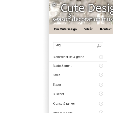
Om CuteDesign
Vilkår
Kontakt
Blomster stilke & grene
Blade & grene
Græs
Træer
Buketter
Kranse & ranker