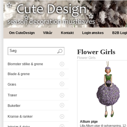
Om CuteDesign
Vilkår
Kontakt
Login ønskes
B2B Log
Flower Girls
Flower Girls
Blomster stilke & grene
Blade & grene
Græs
Træer
Buketter
Kranse & ranker
Allium pige
Lilla Allium pige til ophængning, 12