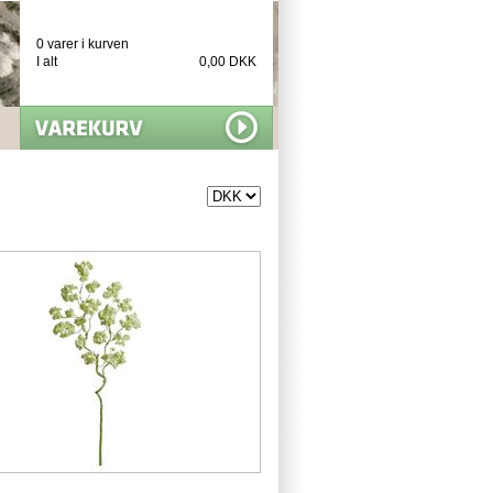
0 varer i kurven
I alt
0,00 DKK