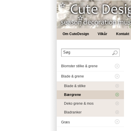
Om CuteDesign
Vilkår
Kontakt
Blomster stilke & grene
Blade & grene
Blade & stilke
Bærgrene
Deko grene & mos
Bladranker
Græs