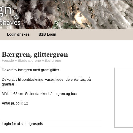
Login ønskes
B2B Login
Bærgren, glittergrøn
Forside
»
Blade & grene
»
Bærgrene
Dekorativ bærgren med grønt glitter.
Dekorativ til borddækning, vaser, liggende enkeltvis, på
grantræ.
Mål: L: 68 cm. Glitter dækker både gren og bær.
Antal pr. colli: 12
Login for at se engrospris