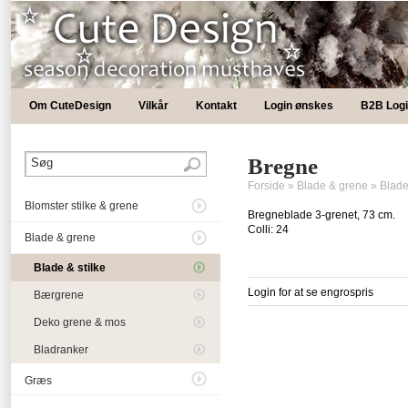
Om CuteDesign
Vilkår
Kontakt
Login ønskes
B2B Log
Bregne
Forside
»
Blade & grene
»
Blade
Blomster stilke & grene
Bregneblade 3-grenet, 73 cm.
Colli: 24
Blade & grene
Blade & stilke
Login for at se engrospris
Bærgrene
Deko grene & mos
Bladranker
Græs