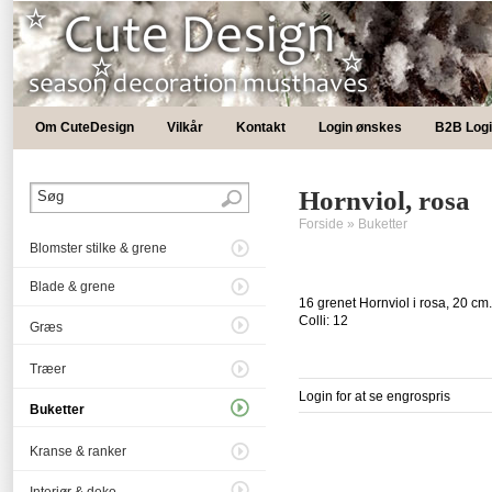
Om CuteDesign
Vilkår
Kontakt
Login ønskes
B2B Log
Hornviol, rosa
Forside
»
Buketter
Blomster stilke & grene
Blade & grene
16 grenet Hornviol i rosa, 20 cm.
Colli: 12
Græs
Træer
Login for at se engrospris
Buketter
Kranse & ranker