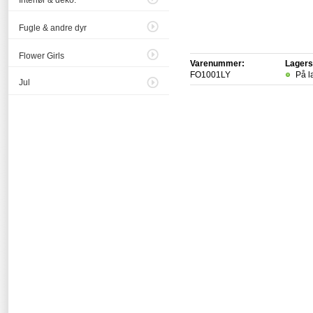
Interiør & deko.
Fugle & andre dyr
Flower Girls
Varenummer:
Lagers
FO1001LY
På l
Jul