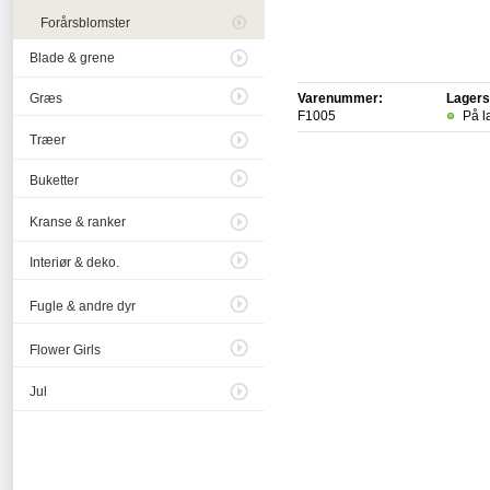
Forårsblomster
Blade & grene
Græs
Varenummer:
Lagers
F1005
På l
Træer
Buketter
Kranse & ranker
Interiør & deko.
Fugle & andre dyr
Flower Girls
Jul