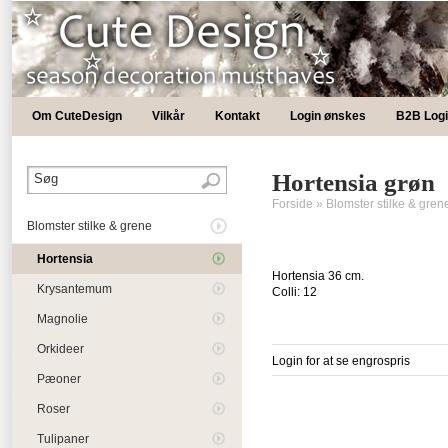
Om CuteDesign
Vilkår
Kontakt
Login ønskes
B2B Log
Hortensia grøn
Forside
»
Blomster stilke & gren
Blomster stilke & grene
Hortensia
Hortensia 36 cm.
Krysantemum
Colli: 12
Magnolie
Orkideer
Login for at se engrospris
Pæoner
Roser
Tulipaner