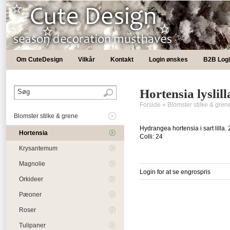
Om CuteDesign
Vilkår
Kontakt
Login ønskes
B2B Log
Hortensia lyslil
Forside
»
Blomster stilke & gren
Blomster stilke & grene
Hydrangea hortensia i sart lilla.
Hortensia
Colli: 24
Krysantemum
Magnolie
Login for at se engrospris
Orkideer
Pæoner
Roser
Tulipaner