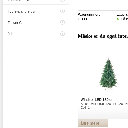
Interiør & deko.
Fugle & andre dyr
Varenummer:
Lagers
L-3001
På l
Flower Girls
Jul
Måske er du også intere
Windsor LED 180 cm
Smukt fyldigt træ, 180 cm, 230 LE
Colli: 1