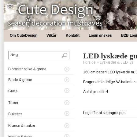
Om CuteDesign
Vilkår
Kontakt
Login ønskes
B2B Log
LED lyskæde gu
Forside
»
Lyskæder & LED lys
Blomster stilke & grene
160 cm batteri LED lyskæde m. 
Blade & grene
Bruger almindelige AA batterier.
Græs
Antal pr. colli: 4
Træer
Login for at se engrospris
Buketter
Kranse & ranker