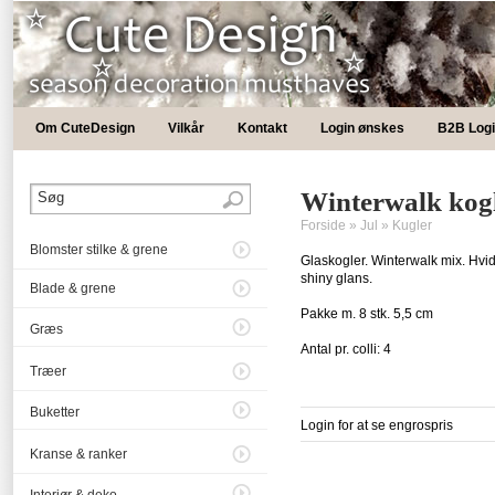
Om CuteDesign
Vilkår
Kontakt
Login ønskes
B2B Log
Winterwalk kogl
Forside
»
Jul
»
Kugler
Blomster stilke & grene
Glaskogler. Winterwalk mix. Hvi
shiny glans.
Blade & grene
Pakke m. 8 stk. 5,5 cm
Græs
Antal pr. colli: 4
Træer
Buketter
Login for at se engrospris
Kranse & ranker