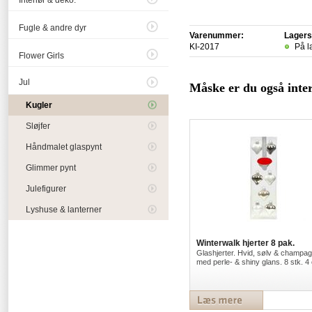
Interiør & deko.
Fugle & andre dyr
Varenummer:
Lagers
KI-2017
På l
Flower Girls
Jul
Måske er du også intere
Kugler
Sløjfer
Håndmalet glaspynt
Glimmer pynt
Julefigurer
Lyshuse & lanterner
Winterwalk hjerter 8 pak.
Glashjerter. Hvid, sølv & champa
med perle- & shiny glans. 8 stk. 4